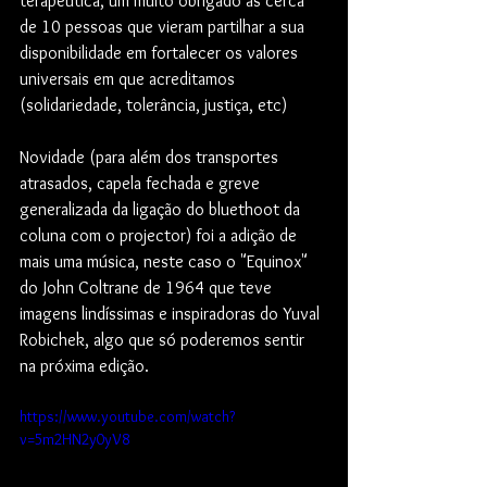
terapêutica, um muito obrigado às cerca 
de 10 pessoas que vieram partilhar a sua 
disponibilidade em fortalecer os valores 
universais em que acreditamos 
(solidariedade, tolerância, justiça, etc)
Novidade (para além dos transportes 
atrasados, capela fechada e greve 
generalizada da ligação do bluethoot da 
coluna com o projector) foi a adição de 
mais uma música, neste caso o "Equinox" 
do John Coltrane de 1964 que teve 
imagens lindíssimas e inspiradoras do Yuval 
Robichek, algo que só poderemos sentir 
na próxima edição.
https://www.youtube.com/watch?
v=5m2HN2y0yV8