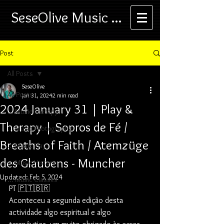
SeseOlive Music ...
Post
All Posts
SeseOlive
All Posts
Jan 31, 2024
2 min read
2024 January 31 | Play &
... Music Therapy
Therapy | Sopros de Fé /
... Music Photography
Breaths of Faith / Atemzüge
... Music Play
des Glaubens - Muncher
... Music History
Updated:
Feb 5, 2024
... Music Classes
PT 🇵🇹🇧🇷
Aconteceu a segunda edição desta 
actividade algo espiritual e algo 