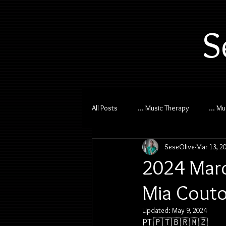
S
All Posts
... Music Therapy
... M
SeseOlive
Mar 13, 2
2024 Marc
Mia Couto
Updated:
May 9, 2024
PT 🇵🇹🇧🇷
🇲🇿