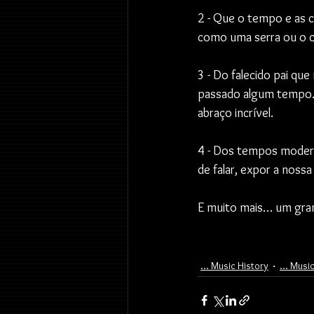
2 - Que o tempo e as c
como uma serra ou o 
3 - Do falecido pai que
passado algum tempo… 
abraço incrível.
4 - Dos tempos moder
de falar, expor a nossa
E muito mais… um gran
... Music History
... Mus