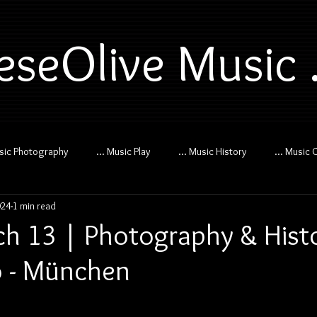
eseOlive Music .
usic Photography
... Music Play
... Music History
... Music 
024
1 min read
h 13 | Photography & Hist
 - München