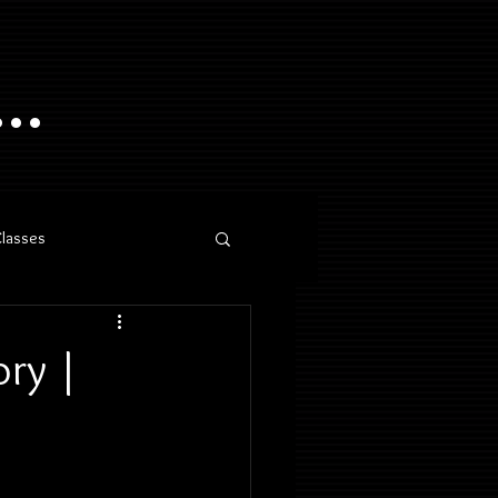
..
Classes
ory |