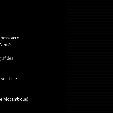
 pessoas e 
Alemãs.
raf des 
senti (se 
 de Moçambique) 