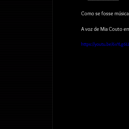
Como se fosse música 
A voz de Mia Couto em
https://youtu.be/6xYLg6