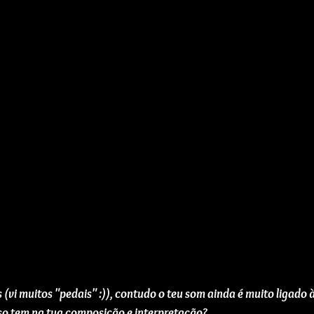
 (vi muitos "pedais" :)), contudo o teu som ainda é muito ligado à
so tem na tua composição e interpretação?