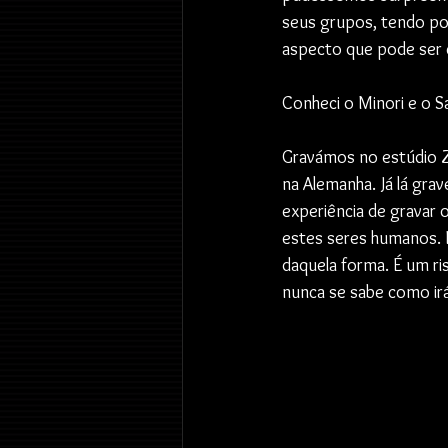
seus grupos, tendo p
aspecto que pode ser 
Conheci o Minori e o S
Gravámos no estúdio Ze
na Alemanha. Já lá gr
experiência de gravar 
estes seres humanos. É
daquela forma. É um ri
nunca se sabe como irá