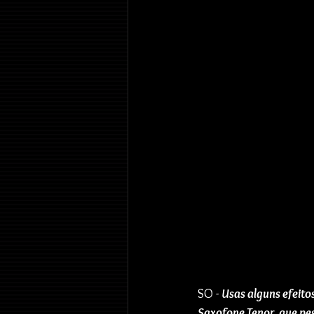
SO - 
Usas alguns efeitos
Saxofone Tenor, que pe