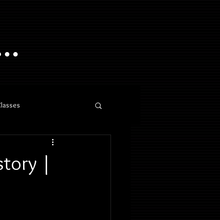
..
Classes
tory |