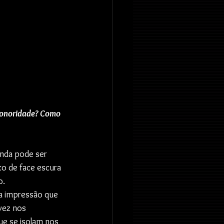
sonoridade? Como 
nda pode ser 
o de face escura 
. 
a impressão que 
vez nos 
e se isolam nos 