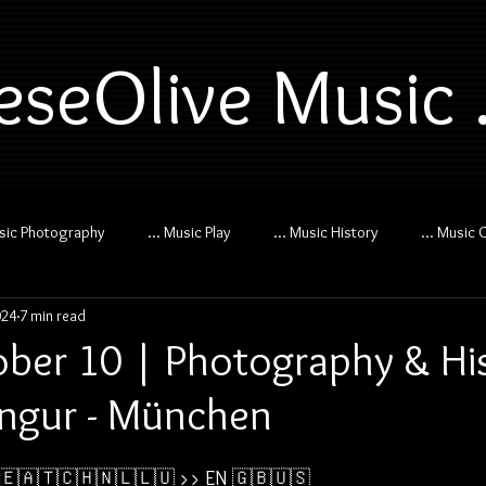
eseOlive Music .
usic Photography
... Music Play
... Music History
... Music 
024
7 min read
ber 10 | Photography & His
ngur - München
🇪🇦🇹🇨🇭🇳🇱🇱🇺 
>> 
EN 🇬🇧🇺🇸