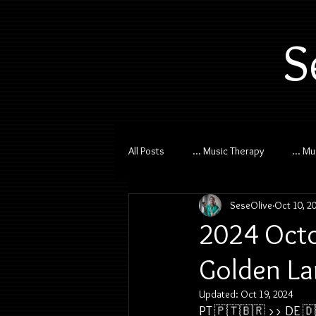
S
All Posts
... Music Therapy
... M
SeseOlive
Oct 10, 2
2024 Octo
Golden La
Updated:
Oct 19, 2024
PT 🇵🇹🇧🇷 
>> DE 
🇩