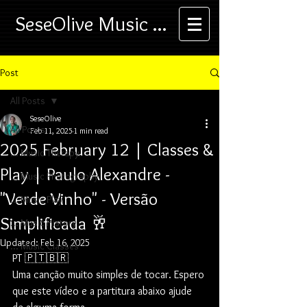
SeseOlive Music ...
Post
All Posts
SeseOlive
All Posts
Feb 11, 2025
1 min read
2025 February 12 | Classes &
... Music Therapy
Play | Paulo Alexandre -
... Music Photography
"Verde Vinho" - Versão
... Music Play
Simplificada 🥂
... Music History
Updated:
Feb 16, 2025
... Music Classes
PT 🇵🇹🇧🇷
Uma canção muito simples de tocar. Espero 
que este vídeo e a partitura abaixo ajude 