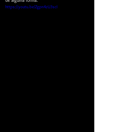
de alguma forma.
https://youtu.be/Zgpn4zU3scI