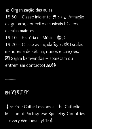
📅 Organização das aulas:
18:30 – Classe iniciante 🐣 >>🎸 Afinação 
da guitarra, conceitos musicais básicos, 
escalas maiores
19:10 – História da Música 📚🎶
19:20 – Classe avançada 🚀 >>🎼 Escalas 
menores e de sétima, ritmos e canções.
💌 Sejam bem-vindos – apareçam ou 
entrem em contacto! 🙏😊
---------
EN 🇬🇧🇺🇸
🎸✨ Free Guitar Lessons at the Catholic 
Mission of Portuguese-Speaking Countries 
– every Wednesday! ✨🎸