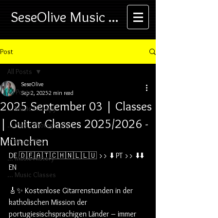
SeseOlive Music ...
Post
All Posts
SeseOlive
All Posts
Sep 2, 2025
2 min read
2025 September 03 | Classes
... Music Therapy
| Guitar Classes 2025/2026 -
... Music Photography
München
... Music Play
DE 🇩🇪🇦🇹🇨🇭🇳🇱🇱🇺 >> ⬇️ PT >> ⬇️⬇️ 
... Music History
EN
... Music Classes
🎸✨ Kostenlose Gitarrenstunden in der 
katholischen Mission der 
portugiesischsprachigen Länder – immer 