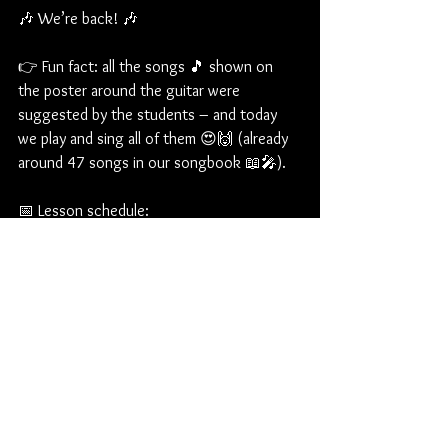
🎶 We’re back! 🎶
👉 Fun fact: all the songs 🎵 shown on 
the poster around the guitar were 
suggested by the students – and today 
we play and sing all of them 😍🙌 (already 
around 47 songs in our songbook 📖🎤).
📅 Lesson schedule:
18:30 – Beginner class 🐣 >>🎸 Guitar 
tuning, basic musical concepts, major 
scales.
19:10 – History of Music 📚🎶
19:20 – Advanced class 🚀 >>🎼 Minor 
and seventh scales, rhythms and songs.
💌 You are warmly welcome – drop by or 
get in touch! 🙏😊