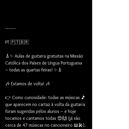
---------
PT 🇵🇹🇧🇷
🎸✨ Aulas de guitarra gratuitas na Missão 
Católica dos Países de Língua Portuguesa 
– todas as quartas-feiras! ✨🎸
🎶 Estamos de volta! 🎶
👉 Como curiosidade: todas as músicas 🎵 
que aparecem no cartaz à volta da guitarra 
foram sugeridas pelos alunos – e hoje 
tocamos e cantamos todas 😍🙌 (já são 
cerca de 47 músicas no cancioneiro 📖🎤).