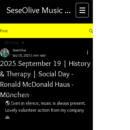
SeseOlive Music ...
Post
All Posts
SeseOlive
All Posts
Sep 18, 2025
1 min read
2025 September 19 | History
... Music Therapy
& Therapy | Social Day -
... Music Photography
Ronald McDonald Haus -
... Music Play
München
... Music History
🌎 Even in silence, music is always present. 
... Music Classes
Lovely volunteer action from my company 
🙏