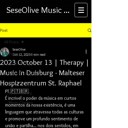
SeseOlive Music ...
Post
All Posts
SeseOlive
All Posts
Oct 12, 2023
3 min read
2023 October 13 | Therapy |
... Music Therapy
Music in Duisburg - Malteser
... Music Photography
Hospizzentrum St. Raphael
... Music Play
PT 🇵🇹🇧🇷
... Music History
É incrivel o poder da música em curtos 
... Music Classes
momentos da nossa existência, é uma 
linguagem que atravessa todas as culturas 
e promove um profundo sentimento de 
união e partilha... nos dois sentidos, em 