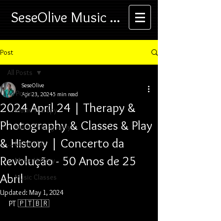
SeseOlive Music ...
Post
All Posts
SeseOlive
All Posts
Apr 23, 2024
5 min read
2024 April 24 | Therapy &
... Music Therapy
Photography & Classes & Play
... Music Photography
& History | Concerto da
... Music Play
Revolução - 50 Anos de 25
... Music History
Abril
... Music Classes
Updated:
May 1, 2024
PT 🇵🇹🇧🇷 