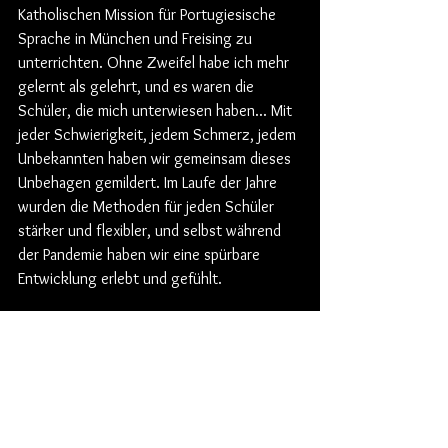
Katholischen Mission für Portugiesische 
Sprache in München und Freising zu 
unterrichten. Ohne Zweifel habe ich mehr 
gelernt als gelehrt, und es waren die 
Schüler, die mich unterwiesen haben... Mit 
jeder Schwierigkeit, jedem Schmerz, jedem 
Unbekannten haben wir gemeinsam dieses 
Unbehagen gemildert. Im Laufe der Jahre 
wurden die Methoden für jeden Schüler 
stärker und flexibler, und selbst während 
der Pandemie haben wir eine spürbare 
Entwicklung erlebt und gefühlt.
Auch eine Gemeinschafts- und 
therapeutische Aura gewann bei diesen 
wöchentlichen Treffen einen prominenten 
Platz, wo die Musik jetzt immer 
gleichberechtigt mit Freundschaft und 
gegenseitiger Hilfe ist.