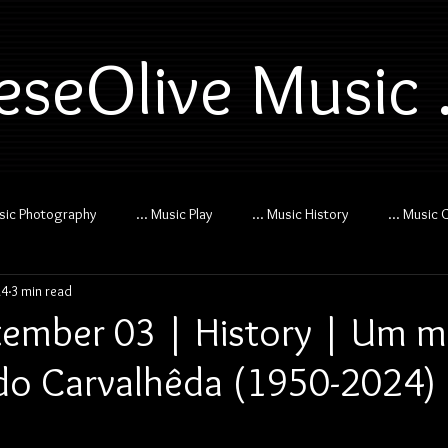
eseOlive Music .
usic Photography
... Music Play
... Music History
... Music 
24
3 min read
ember 03 | History | Um m
o Carvalhêda (1950-2024)