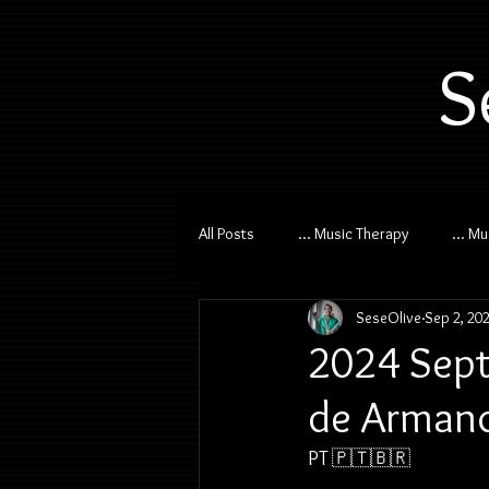
S
All Posts
... Music Therapy
... M
SeseOlive
Sep 2, 20
2024 Sept
de Armand
PT 🇵🇹🇧🇷