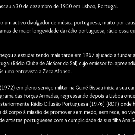
sceu a 30 de dezembro de 1950 em Lisboa, Portugal.
do um activo divulgador de música portuguesa, muito por causa
mas de maior longevidade da rádio portuguesa, rádio essa qu
meçou a estudar tendo mais tarde em 1967 ajudado a fundar a 
ugal (Rádio Clube de Alcácer do Sal) cujo emissor foi apreen
pós uma entrevista a Zeca Afonso.
1972) em pleno serviço militar na Guiné-Bissau inicia a sua carr
grama das Forças Armadas, regressando depois a Lisboa onde 
osteriormente Rádio Difusão Portuguesa (1976) (RDP) onde ha
e dá corpo à missão de promover sem medo, sem rede, ao vivo
de artistas portugueses com a cumplicidade da sua filha Ana S