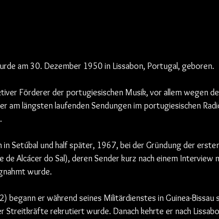
rde am 30. Dezember 1950 in Lissabon, Portugal, geboren.
 aktiver Förderer der portugiesischen Musik, vor allem wegen 
 der am längsten laufenden Sendungen im portugiesischen Radi
.
 in Setúbal und half später, 1967, bei der Gründung der ersten
be de Alcácer do Sal), deren Sender kurz nach einem Interview
lagnahmt wurde.
) begann er während seines Militärdienstes in Guinea-Bissau se
r Streitkräfte rekrutiert wurde. Danach kehrte er nach Lissabo