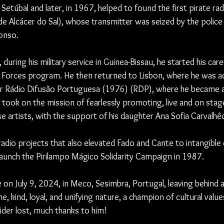
Setúbal and later, in 1967, helped to found the first pirate radi
e Alcácer do Sal), whose transmitter was seized by the police 
onso.
 during his military service in Guinea-Bissau, he started his car
 Forces program. He then returned to Lisbon, where he was a
er Rádio Difusão Portuguesa (1976) (RDP), where he became a 
ook on the mission of fearlessly promoting, live and on stage,
 artists, with the support of his daughter Ana Sofia Carvalhê
 radio projects that also elevated Fado and Cante to intangible 
 launch the Pirilampo Mágico Solidarity Campaign in 1987.
fe on July 9, 2024, in Meco, Sesimbra, Portugal, leaving behind a
ne, kind, loyal, and unifying nature, a champion of cultural values
ider lost, much thanks to him!