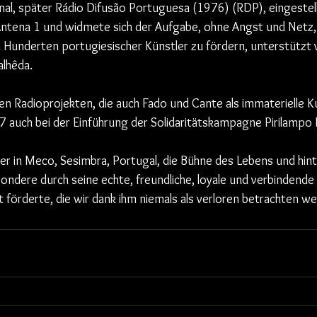
nal, später Rádio Difusão Portuguesa (1976) (RDP), eingestel
Antena 1 und widmete sich der Aufgabe, ohne Angst und Netz, l
n Hunderten portugiesischer Künstler zu fördern, unterstützt 
alhêda.
en Radioprojekten, die auch Fado und Cante als immaterielle K
987 auch bei der Einführung der Solidaritätskampagne Pirilampo
 er in Meco, Sesimbra, Portugal, die Bühne des Lebens und hinte
ondere durch seine echte, freundliche, loyale und verbindende Ar
t förderte, die wir dank ihm niemals als verloren betrachten w