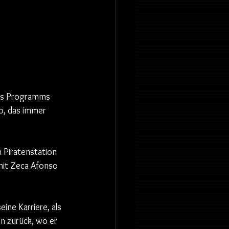
des Programms 
o, das immer 
 Piratenstation 
 mit Zeca Afonso 
ine Karriere, als 
n zurück, wo er 