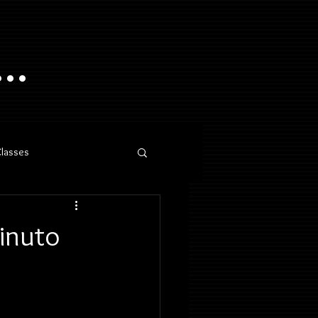
..
Classes
inuto