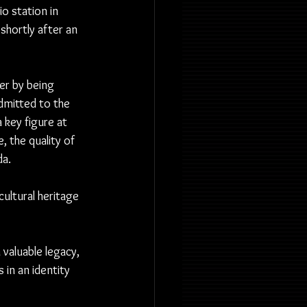
o station in 
shortly after an 
eer by being 
dmitted to the 
key figure at 
 the quality of 
da.
cultural heritage 
 valuable legacy, 
 in an identity 