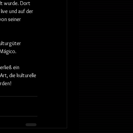
lt wurde. Dort 
ive und auf der 
von seiner 
ulturgüter 
 Mágico.
rließ ein 
t, die kulturelle 
erden!