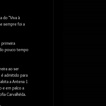
 do "Viva à 
e sempre foi a 
primeira 
dido pouco tempo 
eira ao ser 
é admitido para 
bita a Antena 1 
 e em palco a 
ofia Carvalhêda.