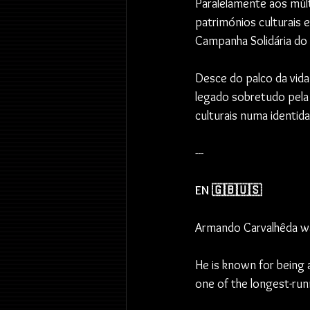
Paralelamente aos múl
patrimónios culturais
Campanha Solidária do
Desce do palco da vida
legado sobretudo pela 
culturais numa identi
---
EN 🇬🇧🇺🇸
Armando Carvalhêda wa
He is known for being 
one of the longest-run