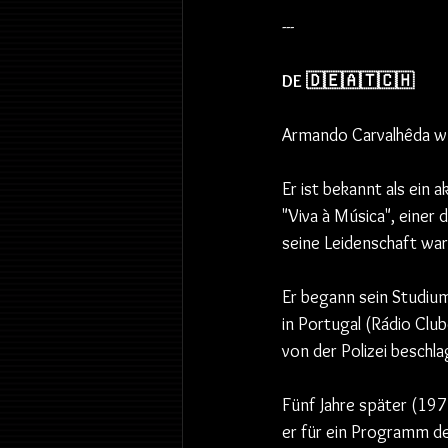
---
DE 🇩🇪🇦🇹🇨🇭
Armando Carvalhêda wu
Er ist bekannt als ein
"Viva à Música", einer
seine Leidenschaft war
Er begann sein Studium
in Portugal (Rádio Clu
von der Polizei besch
Fünf Jahre später (1972
er für ein Programm de