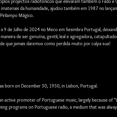
tiplos projectos radiofónicos que elevaram também o Fado e 
 e imateriais da humanidade, ajudou também em 1987 no lança
 Pirilampo Mágico.
 a 9 de Julho de 2024 no Meco em Sesimbra Portugal, deixand
maneira de ser genuína, gentil, leal e agregadora, catapultado
dade que jamais daremos como perdida muito por culpa sua!
s born on December 30, 1950, in Lisbon, Portugal.
an active promoter of Portuguese music, largely because of "V
ning programs on Portuguese radio, a medium that was always