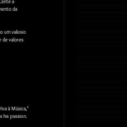
Cante a 
mento da 
o um valioso 
r de valores 
iva à Música," 
 his passion.