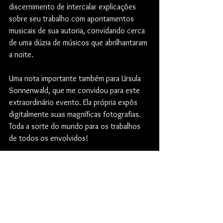
discernimento de intercalar explicações 
sobre seu trabalho com apontamentos 
musicais de sua autoria, convidando cerca 
de uma dúzia de músicos que abrilhantaram 
a noite.
Uma nota importante também para Ursula 
Sonnenwald, que me convidou para este 
extraordinário evento. Ela própria expôs 
digitalmente suas magníficas fotografias. 
Toda a sorte do mundo para os trabalhos 
de todos os envolvidos!
Eis algumas impressões do que aconteceu. 
Muito obrigado!
------
EN 🇬🇧🇺🇸