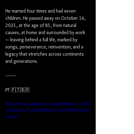
He married four times and had seven 
children. He passed away on October 16, 
2025, at the age of 85, from natural 
causes, at home and surrounded by work 
— leaving behind a full life, marked by 
songs, perseverance, reinvention, and a 
legacy that stretches across continents 
and generations.
---------
PT 🇵🇹🇧🇷
https://video.wixstatic.com/video/feee61_36b7
c03c5aa14e73a43bb1b064321bd4/720p/mp4/fil
e.mp4