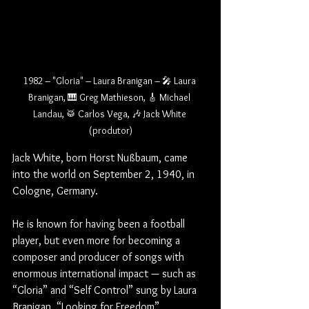
1982 – "Gloria" – Laura Branigan – 🎤 Laura 
Branigan, 🎹 Greg Mathieson, 🎸 Michael 
Landau, 🥁 Carlos Vega, 🎶 Jack White 
(produtor)
Jack White, born Horst Nußbaum, came 
into the world on September 2, 1940, in 
Cologne, Germany.
He is known for having been a football 
player, but even more for becoming a 
composer and producer of songs with 
enormous international impact — such as 
“Gloria” and “Self Control” sung by Laura 
Branigan, “Looking for Freedom” 