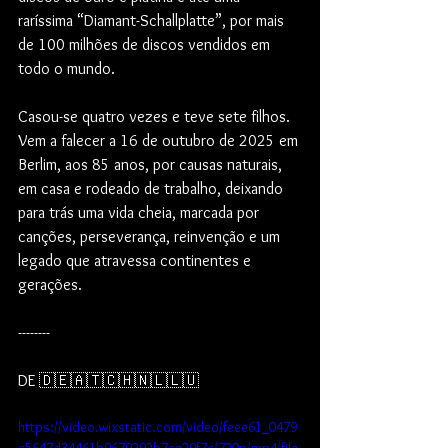
raríssima “Diamant-Schallplatte”, por mais 
de 100 milhões de discos vendidos em 
todo o mundo.
Casou-se quatro vezes e teve sete filhos. 
Vem a falecer a 16 de outubro de 2025 em 
Berlim, aos 85 anos, por causas naturais, 
em casa e rodeado de trabalho, deixando 
para trás uma vida cheia, marcada por 
canções, perseverança, reinvenção e um 
legado que atravessa continentes e 
gerações.
--------
DE 🇩🇪🇦🇹🇨🇭🇳🇱🇱🇺
https://video.wixstatic.com/video/feee61_0479
c5647d34461b9679292b7ca29f7c/720p/mp4/file.