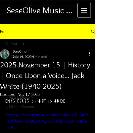
SeseOlive Music ...
Post
All Posts
SeseOlive
All Posts
Nov 14, 2025
4 min read
2025 November 15 | History
... Music Therapy
| Once Upon a Voice... Jack
... Music Photography
White (1940-2025)
... Music Play
Updated:
Nov 17, 2025
... Music History
EN 🇬🇧🇺🇸
 >> ⬇️ PT >> ⬇️⬇️ DE
... Music Classes
https://video.wixstatic.com/video/feee61_3a93
7a9f9f3e494e90a1397627c534bb/720p/mp4/file.
mp4