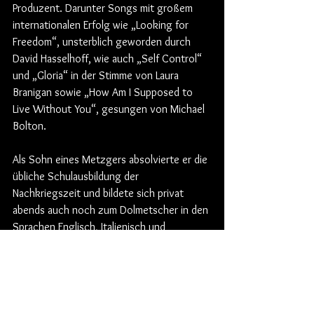
Produzent. Darunter Songs mit großem 
internationalen Erfolg wie „Looking for 
Freedom“, unsterblich geworden durch 
David Hasselhoff, wie auch „Self Control“ 
und „Gloria“ in der Stimme von Laura 
Branigan sowie „How Am I Supposed to 
Live Without You“, gesungen von Michael 
Bolton.
Als Sohn eines Metzgers absolvierte er die 
übliche Schulausbildung der 
Nachkriegszeit und bildete sich privat 
abends auch noch zum Dolmetscher in den 
Sprachen Englisch, Italienisch und 
Niederländisch aus. In dieser Zeit wurde er 
von Hennes Weisweiler entdeckt (dem 
Trainer von Schuster, Littbarski und Jupp 
Heynckes) und spielte ab 1961 
professionell als Mittelfeldspieler und 