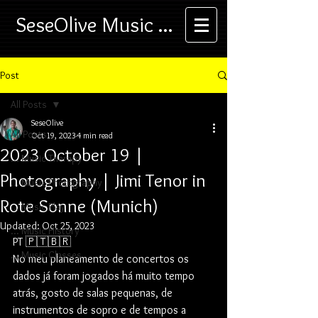
SeseOlive Music ...
Post
All Posts
SeseOlive
All Posts
Oct 19, 2023
4 min read
2023 October 19 |
... Music Therapy
Photography | Jimi Tenor in
... Music Photography
Rote Sonne (Munich)
... Music Play
Updated:
Oct 25, 2023
... Music History
PT 🇵🇹🇧🇷
... Music Classes
No meu planeamento de concertos os 
dados já foram jogados há muito tempo 
atrás, gosto de salas pequenas, de 
instrumentos de sopro e de tempos a 