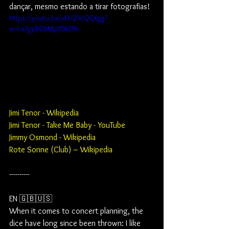
dançar, mesmo estando a tirar fotografias!
https://youtu.be/uKLQ9cQQtgg?
si=ra7gySGbMpY062Yn
Jimi Tenor - Wikipedia
Jimi Tenor - Take Me Baby - YouTube
Jimmy Osmond - Wikipedia
Rote Sonne (Club) – Wikipedia
----------
EN 🇬🇧🇺🇸
When it comes to concert planning, the 
dice have long since been thrown: I like 