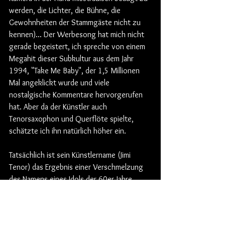
werden, die Lichter, die Bühne, die 
Gewohnheiten der Stammgäste nicht zu 
kennen)... Der Werbesong hat mich nicht 
gerade begeistert, ich spreche von einem 
Megahit dieser Subkultur aus dem Jahr 
1994, "Take Me Baby", der 1,5 Millionen 
Mal angeklickt wurde und viele 
nostalgische Kommentare hervorgerufen 
hat. Aber da der Künstler auch 
Tenorsaxophon und Querflöte spielte, 
schätzte ich ihn natürlich höher ein.
Tatsächlich ist sein Künstlername (Jimi 
Tenor) das Ergebnis einer Verschmelzung 
des Namens eines Idols der 60er Jahre 
(Jimmi Osmond) und des Tenorsaxophons. 
Allerdings weiß ich aus Erfahrung, dass 
Saxophonisten in der Regel nicht gut 