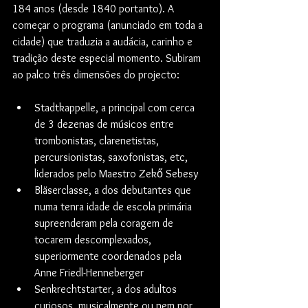
184 anos (desde 1840 portanto). A 
começar o programa (anunciado em toda a 
cidade) que traduzia a audácia, carinho e 
tradição deste especial momento. Subiram 
ao palco três dimensões do projecto:
Stadtkappelle, a principal com cerca 
de 3 dezenas de músicos entre 
trombonistas, clarenetistas, 
percursionistas, saxofonistas, etc, 
liderados pelo Maestro Zekő Sebesy
Bläserclasse, a dos debutantes que 
numa tenra idade de escola primária 
supreenderam pela coragem de 
tocarem descomplexados, 
superiormente coordenados pela 
Anne Friedl-Henneberger
Senkrechtstarter, a dos adultos 
curiosos, musicalmente ou nem por 