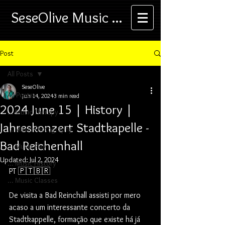
SeseOlive Music ...
Post
All Posts
SeseOlive
All Posts
Jun 14, 2024
3 min read
2024 June 15 | History |
... Music Therapy
Jahreskonzert Stadtkapelle -
... Music Photography
Bad Reichenhall
... Music Play
Updated:
Jul 2, 2024
... Music History
PT 🇵🇹🇧🇷
... Music Classes
De visita a Bad Reinchall assisti por mero 
acaso a um interessante concerto da 
Stadtkappelle, formação que existe há já 