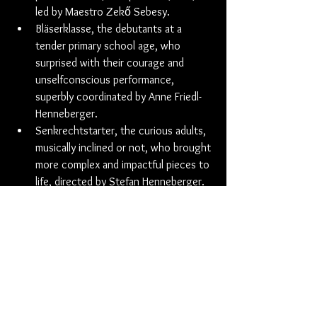
led by Maestro Zekő Sebesy.
Bläserklasse, the debutants at a 
tender primary school age, who 
surprised with their courage and 
unselfconscious performance, 
superbly coordinated by Anne Friedl-
Henneberger.
Senkrechtstarter, the curious adults, 
musically inclined or not, who brought 
more complex and impactful pieces to 
life, directed by Stefan Henneberger.
Also noteworthy were the wonderful 
introductory speeches to the pieces, 
delivered with precision, originality, and 
quite a bit of humor by Martin Ditz. He was 
a close companion to all present, as 
highlighted by the photo of the Dinosaur 